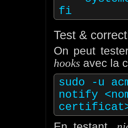
Test & correct
On peut teste
hooks
avec la 
sudo -u ac
notify <nom
En testant,
ni