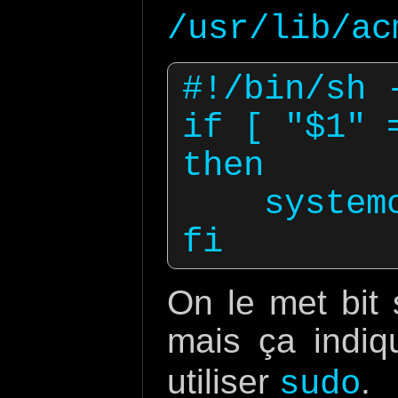
/usr/lib/ac
#!/bin/sh -
if [ "$1" 
then

    systemctl reload nginx

On le met bit s
mais ça indi
utiliser
.
sudo