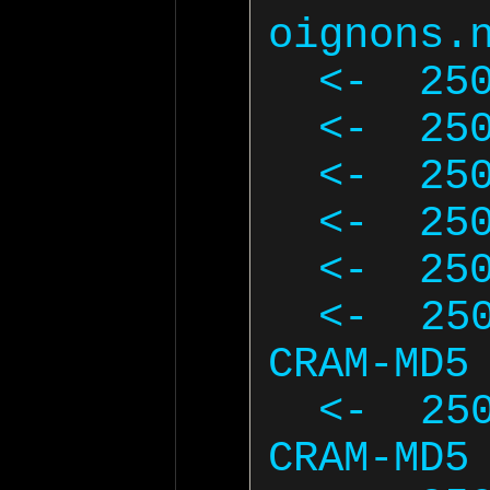
oignons.n
  <-  250-PIPELINING

  <-  250-SIZE 10240000

  <-  250-VRFY

  <-  250-ETRN

  <-  250-STARTTLS

  <-  250-AUTH DIGEST-MD5 NTLM 
CRAM-MD5 
  <-  250-AUTH=DIGEST-MD5 NTLM 
CRAM-MD5 