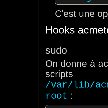
C'est une o
Hooks acmet
sudo
On donne à acm
scripts
/var/lib/ac
:
root