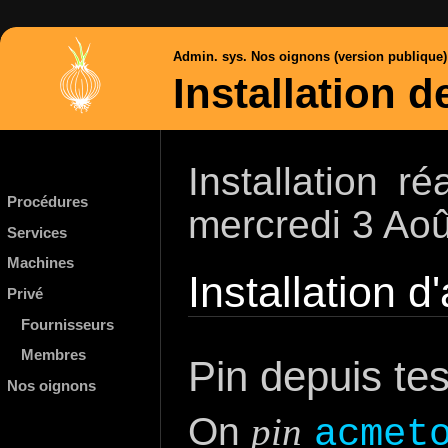
Admin. sys. Nos oignons (version publique)
Installation 
Installation r
Procédures
mercredi 3 Aoû
Services
Machines
Installation 
Privé
Fournisseurs
Membres
Pin depuis tes
Nos oignons
On
pin
acmet