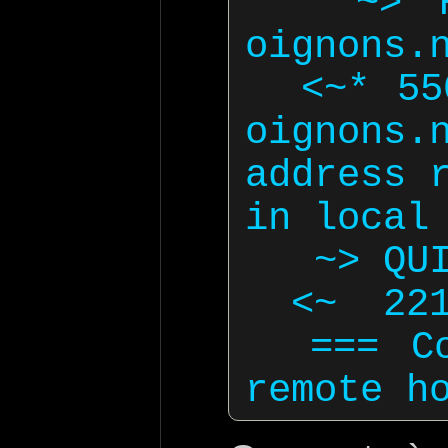
   ~> RCPT TO:<noexist@nos-
oignons.n
  <~* 550 5.1.1 <noexist@nos-
oignons
address r
in local 
   ~> QUIT

  <~  221 2.0.0 Bye

  === Connection closed with 