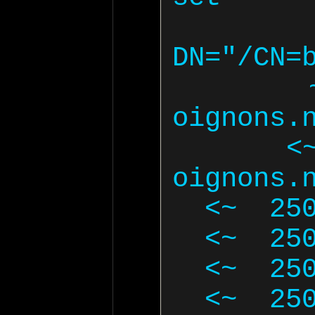
  === TLS pee
DN="/CN=b
   ~> EHLO bulbe.nos-
oignons.n
  <~  250-bulbe.nos-
oignons.n
  <~  250-PIPELINING

  <~  250-SIZE 10240000

  <~  250-VRFY

  <~  250-ETRN
