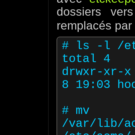
dossiers ve
remplacés par 
# ls -l /et
total 4

drwxr-xr-x 
8 19:03 hoo
# mv 
/var/lib/a