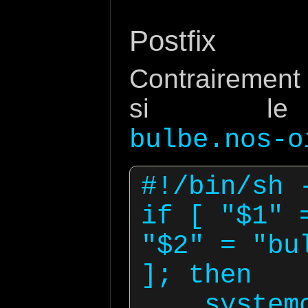
Postfix
Contrairement
si le 
bulbe.nos-o
#!/bin/sh -
if [ "$1" 
"$2" = "bu
]; then

    systemctl reload postfix
