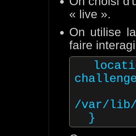
On choisi d'u
« live ».
On utilise 
faire interag
  location /.well-known/acme-
challenge
    
/var/lib/