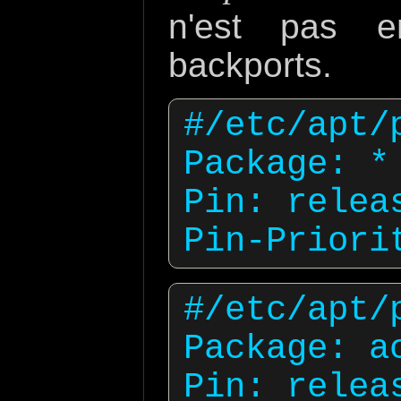
n'est pas e
backports.
#/etc/apt/p
Package: *

Pin: releas
#/etc/apt/
Package: ac
Pin: releas