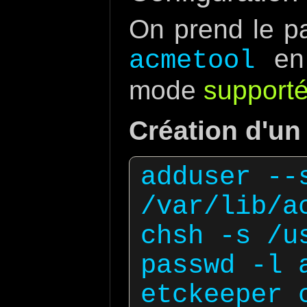
On prend le pa
en
acmetool
mode
support
Création d'un
adduser --
/var/lib/ac
chsh -s /u
passwd -l a