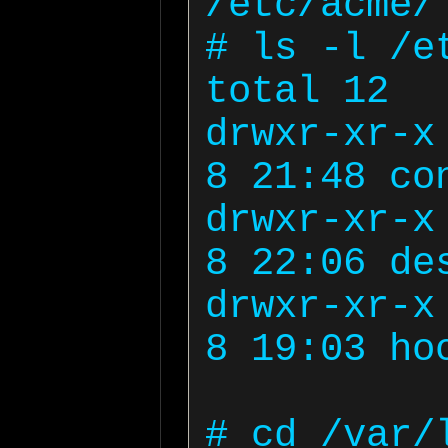
/etc/acme/

# ls -l /et
total 12

drwxr-xr-x 
8 21:48 con
drwxr-xr-x 
8 22:06 des
drwxr-xr-x 
8 19:03 hoo
# cd /var/l