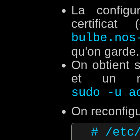
La configu
certifica
bulbe.nos
qu'on garde.
On obtient 
et un no
sudo -u a
On reconfigu
  # /etc/postfix/main.cf
