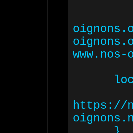
      server_na
oigno
oignons
www.nos-o
      location / {

         
https://
oignons.n
      }
