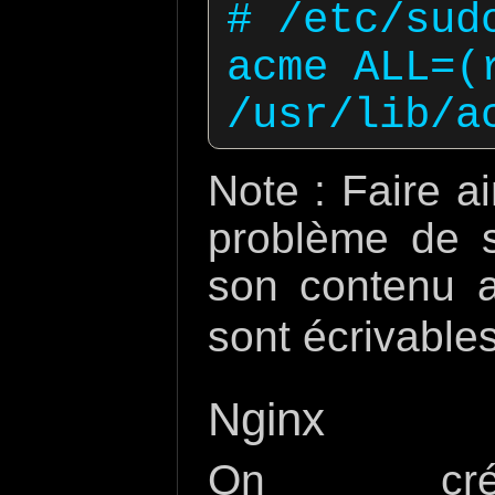
# /etc/sud
acme ALL=(r
Note : Faire a
problème de sé
son contenu 
sont écrivable
Nginx
On cr