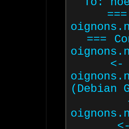
  To: noexist@nos-oignons.net

  === Trying bulbe.nos-
oignons.n
  === Connected to bulbe.nos-
oignons.n
  <-  220 bulbe.nos-
oignons
(Debian G
   -> EHLO bulbe.nos-
oignons.n
  <-  250-bulbe.nos-