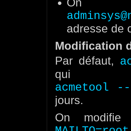
On 
adminsys@
adresse de c
Modification 
Par défaut,
a
qui
acmetool --
jours.
On modifie 
MAILTO=root