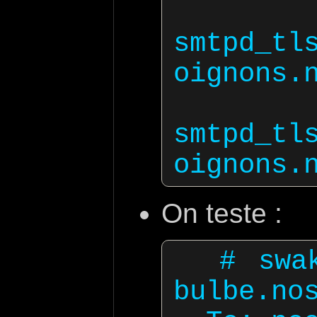
smtpd_tl
oignons.n
smtpd_tl
On teste :
  # swaks --tls --tls-verify 
bulbe.nos