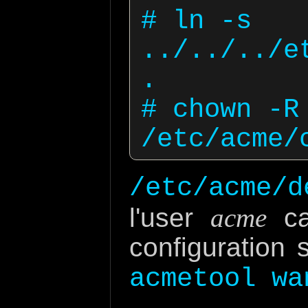
# ln -s 
../../../e
.

# chown -R 
/etc/acme/d
l'user
acme
ca
configuration 
acmetool wa