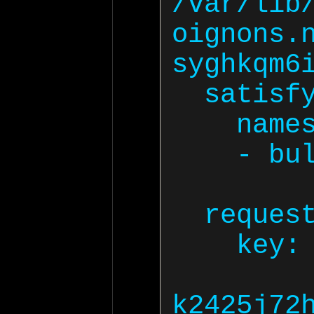
/var/lib
oignons.
syghkqm6i
  satisfy:

    names:

    - bulbe.nos-oignons.net

  request:

    key:

   