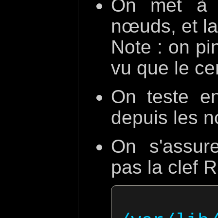
On met à j
nœuds, et l
Note : on pi
vu que le ce
On teste e
depuis les 
On s'assur
pas la clef 
 