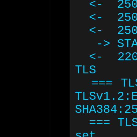
  <-  250-ENHANCEDSTATUSCODES

  <-  250-8BITMIME

  <-  250 DSN

   -> STARTTLS

  <-  220 2.0.0 Ready to start 
TLS

  === TLS started with cipher 
TLSv1.2:
SHA384:25
  === TLS no local certificate 
set
