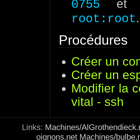
et do
0755
.
root:root
Procédures
Créer un co
Créer un esp
Modifier la 
vital - ssh
Links:
Machines/AlGrothendieck.
oignons.net
Machines/bulbe.