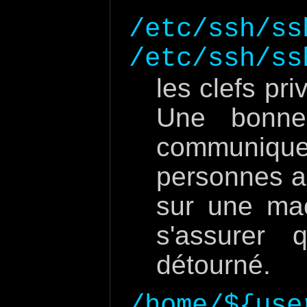
/etc/ssh/ss
/etc/ssh/ss
les clefs pr
Une bonne
communiqu
personnes a
sur une mac
s'assurer 
détourné.
/home/${use