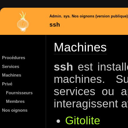
Admin. sys. Nos oignons (version publique)
ssh
Machines
Procédures
ssh
est install
Services
machines. 
Machines
Privé
services ou a
Fournisseurs
interagissent 
Membres
Nos oignons
Gitolite