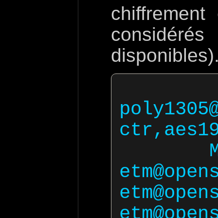
chiffrement 
considér
disponibles)
  Ciphers chacha2
poly1305
ctr,aes19
  MACs hmac-sha2-512-
etm@open
etm@open
etm@open