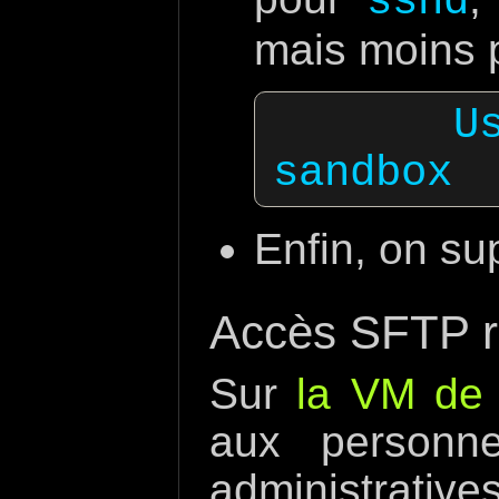
sshd
mais moins p
  UsePriviledgeSeparation 
Enfin, on su
Accès SFTP re
Sur
la VM de 
aux personn
administrativ