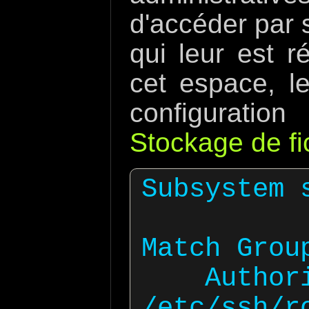
d'accéder par 
qui leur est r
cet espace, le
configuratio
Stockage de fi
Subsystem 
Match Group
    AuthorizedKeysFile 
/etc/ssh/ro