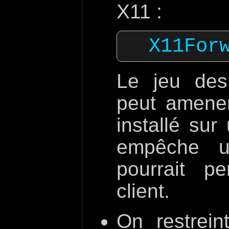
X11 :
Le jeu des
peut amener
installé su
empêche u
pourrait p
client.
On restrein