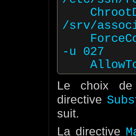
    ChrootDirectory 
/srv/associ
    ForceCommand internal-sftp 
-u 027

Le choix d
directive
Subs
suit.
La directive
M