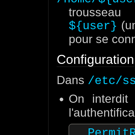
trousseau
(un
${user}
pour se conn
Configuration
Dans
/etc/s
On interdi
l'authentific
  PermitRootLogin no
