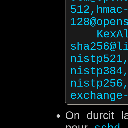
512,hmac
128@opens
  KexAlgorithms curve25519-
sha256@l
nistp521
nistp384
nistp256
On durcit l
pour
,