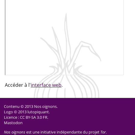
Accéder à l'
interface web
.
Contenu © 2013 Nos oignons.
Logo © 2013
lutopiquant
.
Licence :
CC BY-SA 3.0 FR
.
Mastodon
Nos oignons
est une initiative indépendante du projet
Tor
.